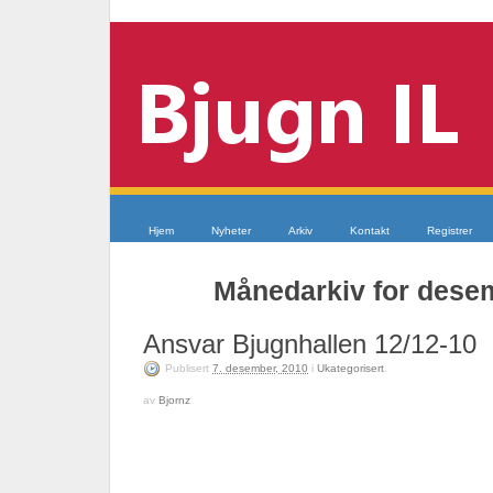
Hjem
Nyheter
Arkiv
Kontakt
Registrer
Månedarkiv for dese
Ansvar Bjugnhallen 12/12-10
Publisert
7. desember, 2010
i
Ukategorisert
.
av
Bjornz