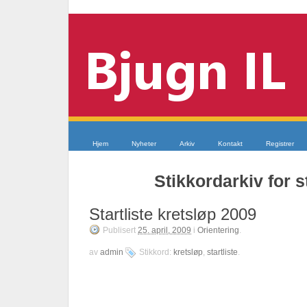
Hjem
Nyheter
Arkiv
Kontakt
Registrer
Stikkordarkiv for st
Startliste kretsløp 2009
Publisert
25. april, 2009
i
Orientering
.
av
admin
Stikkord:
kretsløp
,
startliste
.