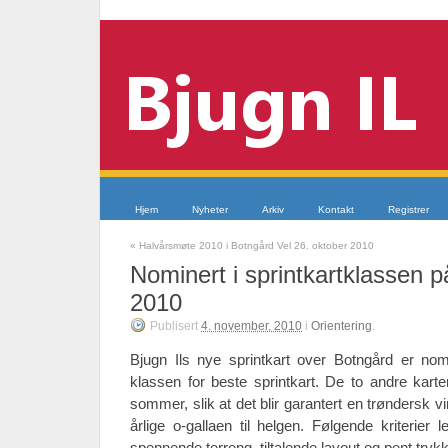
Hjem
Nyheter
Arkiv
Kontakt
Registrer
«
Halvårsmøte 2010 i Botngård Vel 26. oktober 2010
Nominert i sprintkartklassen 
2010
Publisert
4. november, 2010
i
Orientering
.
Bjugn Ils nye sprintkart over Botngård er nom
klassen for beste sprintkart.
De to andre karte
sommer, slik at det blir garantert en trøndersk vi
årlige o-gallaen til helgen.
Følgende kriterier l
spennende terreng, tiltalende layout og pent trykk