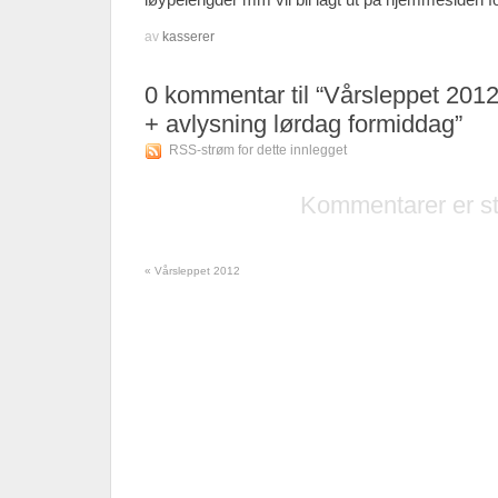
av
kasserer
0
kommentar til “Vårsleppet 2012
+ avlysning lørdag formiddag”
RSS-strøm for dette innlegget
Kommentarer er s
«
Vårsleppet 2012