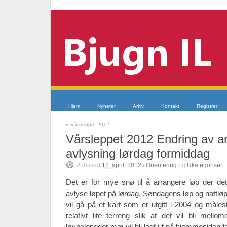
Hjem
Nyheter
Arkiv
Kontakt
Registrer
«
Vårsleppet 2012
Vårsleppet 2012 Endring av a
avlysning lørdag formiddag
Publisert
12. april, 2012
i
Orientering
og
Ukategorisert
.
Det er for mye snø til å arrangere løp der det 
avlyse løpet på lørdag. Søndagens løp og nattløpet
vil gå på et kart som er utgitt i 2004 og måles
relativt lite terreng slik at det vil bli mello
løypelengder mm vil bli lagt ut på hjemmesiden f