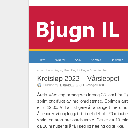
Hjem
Nyheter
Arkiv
Kontakt
Registrer
«
Finn Fram Dag og Kom Deg Ut Dag – 5. september
Kretsløp 2022 – Vårsleppet
Publisert
31. mars, 2022
i
Ukategorisert
.
Årets Vårslepp arrangeres lørdag 23. april fra T
sprint etterfulgt av mellomdistanse. Sprinten arr
er kl 12.00. Vi har tidligere år arrangert mello
år endrer vi opplegget litt i det det blir 20 min
sprint og start mellomdistanse. Det er ca 10 minut
da 10 minutter til å få i seg litt næring og drikke.